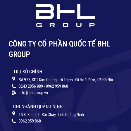
CÔNG TY CỔ PHẦN QUỐC TẾ BHL
GROUP
TRỤ SỞ CHÍNH
Số 977, KĐT Kim Chung - Di Trạch, Xã Hoài Đức, TP. Hà Nội
0243 2056 889 - 0962 959 868
info@bhlgroup.vn
CHI NHÁNH QUẢNG NINH
Tổ 8, Khu 6, P. Bãi Cháy, Tỉnh Quảng Ninh
0962 959 868