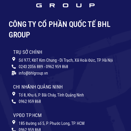
CÔNG TY CỔ PHẦN QUỐC TẾ BHL
GROUP
TRỤ SỞ CHÍNH
Số 977, KĐT Kim Chung - Di Trạch, Xã Hoài Đức, TP. Hà Nội
0243 2056 889 - 0962 959 868
info@bhlgroup.vn
CHI NHÁNH QUẢNG NINH
Tổ 8, Khu 6, P. Bãi Cháy, Tỉnh Quảng Ninh
0962 959 868
VPĐD TP.HCM
185 Đường số 5, P. Phước Long, TP. HCM
0962 959 868