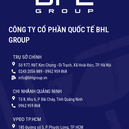
CÔNG TY CỔ PHẦN QUỐC TẾ BHL
GROUP
TRỤ SỞ CHÍNH
Số 977, KĐT Kim Chung - Di Trạch, Xã Hoài Đức, TP. Hà Nội
0243 2056 889 - 0962 959 868
info@bhlgroup.vn
CHI NHÁNH QUẢNG NINH
Tổ 8, Khu 6, P. Bãi Cháy, Tỉnh Quảng Ninh
0962 959 868
VPĐD TP.HCM
185 Đường số 5, P. Phước Long, TP. HCM