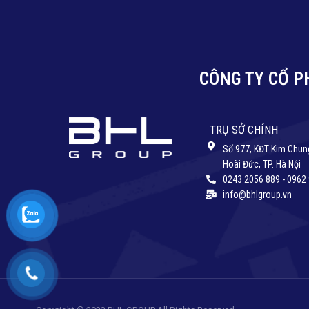
CÔNG TY CỔ P
TRỤ SỞ CHÍNH
Số 977, KĐT Kim Chung
Hoài Đức, TP. Hà Nội
0243 2056 889 - 0962
info@bhlgroup.vn