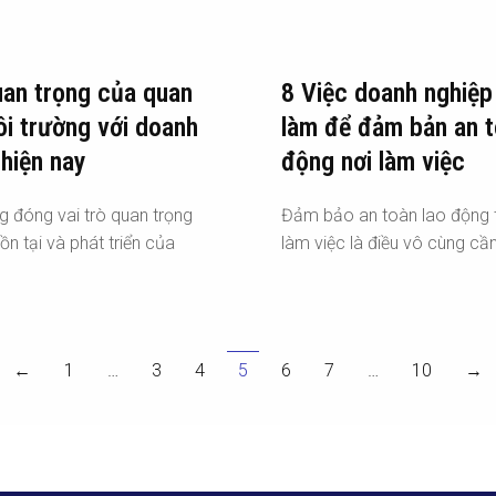
an trọng của quan
8 Việc doanh nghiệp
ôi trường với doanh
làm để đảm bản an t
 hiện nay
động nơi làm việc
g đóng vai trò quan trọng
Đảm bảo an toàn lao động t
ồn tại và phát triển của
làm việc là điều vô cùng cần
←
1
…
3
4
5
6
7
…
10
→