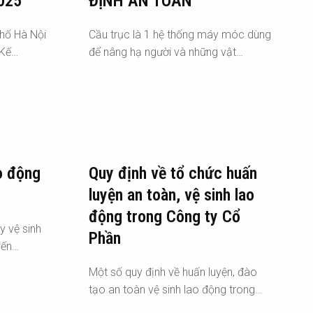
2025
ĐỊNH AN TOÀN
hố Hà Nội
Cầu trục là 1 hệ thống máy móc dùng
 Kế…
để nâng hạ người và những vật…
o động
Quy định về tổ chức huấn
luyện an toàn, vệ sinh lao
động trong Công ty Cổ
y vệ sinh
Phần
iến…
Một số quy định về huấn luyện, đào
tạo an toàn vệ sinh lao động trong…