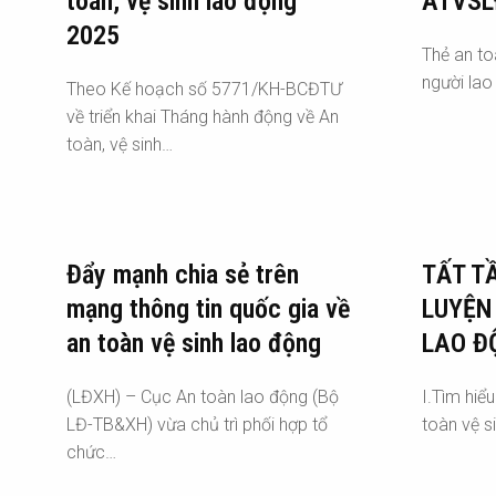
toàn, vệ sinh lao động
ATVSL
2025
Thẻ an t
người lao
Theo Kế hoạch số 5771/KH-BCĐTƯ
về triển khai Tháng hành động về An
toàn, vệ sinh…
Đẩy mạnh chia sẻ trên
TẤT T
mạng thông tin quốc gia về
LUYỆN
an toàn vệ sinh lao động
LAO Đ
(LĐXH) – Cục An toàn lao động (Bộ
I.Tìm hiể
LĐ-TB&XH) vừa chủ trì phối hợp tổ
toàn vệ s
chức…