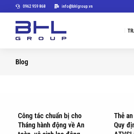
0962 959 868
info@bhlgroup.vn
TR
Blog
You are here:
Công tác chuẩn bị cho
Thẻ an 
Tháng hành động về An
Quy đị