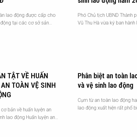
Đ
sinh lao động năm 
oàn lao động được cấp cho
Phó Chủ tịch UBND Thành p
 động tại các cơ sở sản…
Vũ Thu Hà vừa ký ban hành
ẦN TẬT VỀ HUẤN
Phân biệt an toàn la
 AN TOÀN VỆ SINH
và vệ sinh lao động
ỘNG
Cụm từ an toàn lao động ha
lao động xuất hiện rất phổ b
u cơ bản về huấn luyện an
inh lao động Huấn luyện an…