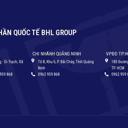
HẦN QUỐC TẾ BHL GROUP
CHI NHÁNH QUẢNG NINH
VPĐD TP.
 - Di Trạch, Xã
Tổ 8, Khu 6, P. Bãi Cháy, Tỉnh Quảng
185 Đường
Ninh
TP. HCM
 959 868
0962 959 868
0962 959 