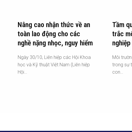
Nâng cao nhận thức về an
Tầm qu
toàn lao động cho các
trắc m
nghề nặng nhọc, nguy hiểm
nghiệp
Ngày 30/10, Liên hiệp các Hội Khoa
Môi trườn
học và Kỹ thuật Việt Nam (Liên hiệp
trong sự t
Hội…
con…