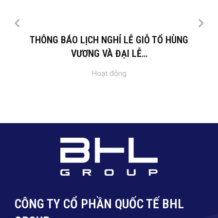
THÔNG BÁO LỊCH NGHỈ LỄ GIỖ TỔ HÙNG
VƯƠNG VÀ ĐẠI LỄ…
Hoạt động
CÔNG TY CỔ PHẦN QUỐC TẾ BHL