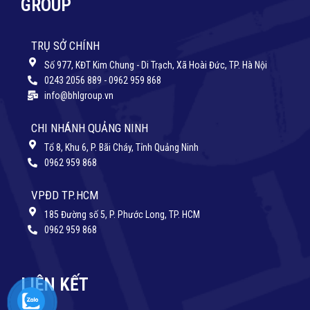
GROUP
TRỤ SỞ CHÍNH
Số 977, KĐT Kim Chung - Di Trạch, Xã Hoài Đức, TP. Hà Nội
0243 2056 889 - 0962 959 868
info@bhlgroup.vn
CHI NHÁNH QUẢNG NINH
Tổ 8, Khu 6, P. Bãi Cháy, Tỉnh Quảng Ninh
0962 959 868
VPĐD TP.HCM
185 Đường số 5, P. Phước Long, TP. HCM
0962 959 868
LIÊN KẾT