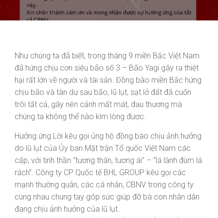
Như chúng ta đã biết, trong tháng 9 miền Bắc Việt Nam
đã hứng chịu cơn siêu bão số 3 – Bão Yagi gây ra thiệt
hại rất lớn về người và tài sản. Đồng bào miền Bắc hứng
chịu bão và tàn dư sau bão, lũ lụt, sạt lở đất đã cuốn
trôi tất cả, gây nên cảnh mất mát, đau thương mà
chúng ta không thể nào kìm lòng được.
Hưởng ứng Lời kêu gọi ủng hộ đồng bào chịu ảnh hưởng
do lũ lụt của Ủy ban Mặt trận Tổ quốc Việt Nam các
cấp, với tinh thần “tương thân, tương ái” – “lá lành đùm lá
rách”. Công ty CP Quốc tế BHL GROUP kêu gọi các
mạnh thường quân, các cá nhân, CBNV trong công ty
cùng nhau chung tay góp sức giúp đỡ bà con nhân dân
đang chịu ảnh hưởng của lũ lụt.