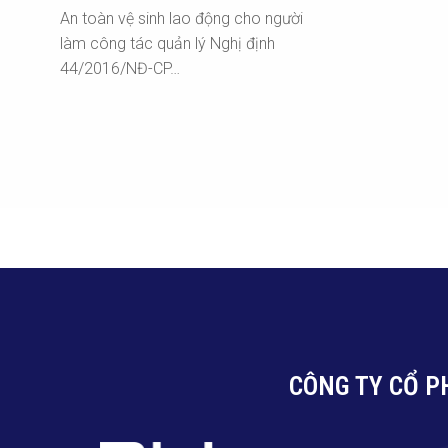
An toàn vệ sinh lao động cho người
làm công tác quản lý Nghị định
44/2016/NĐ-CP…
CÔNG TY CỔ P