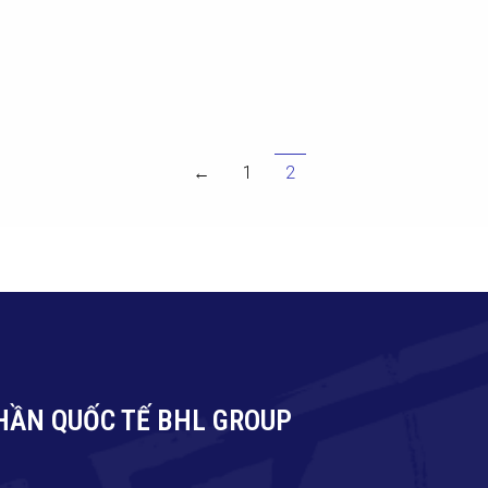
←
1
2
HẦN QUỐC TẾ BHL GROUP