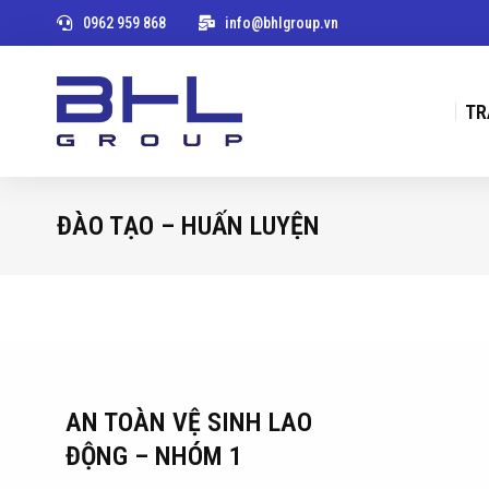
0962 959 868
info@bhlgroup.vn
TR
ĐÀO TẠO – HUẤN LUYỆN
You are here:
AN TOÀN VỆ SINH LAO
ĐỘNG – NHÓM 1