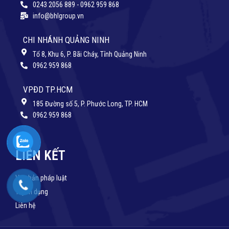
0243 2056 889 - 0962 959 868
info@bhlgroup.vn
CHI NHÁNH QUẢNG NINH
Tổ 8, Khu 6, P. Bãi Cháy, Tỉnh Quảng Ninh
0962 959 868
VPĐD TP.HCM
185 Đường số 5, P. Phước Long, TP. HCM
0962 959 868
LIÊN KẾT
Văn bản pháp luật
Tuyển dụng
Liên hệ