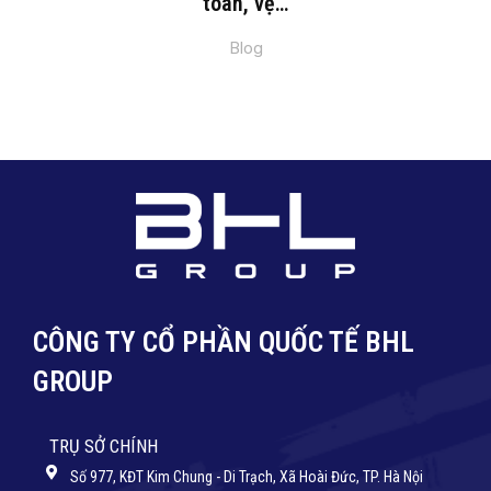
toàn, vệ…
Blog
CÔNG TY CỔ PHẦN QUỐC TẾ BHL
GROUP
TRỤ SỞ CHÍNH
Số 977, KĐT Kim Chung - Di Trạch, Xã Hoài Đức, TP. Hà Nội