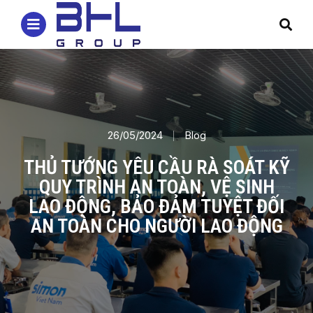
26/05/2024
Blog
THỦ TƯỚNG YÊU CẦU RÀ SOÁT KỸ
QUY TRÌNH AN TOÀN, VỆ SINH
LAO ĐỘNG, BẢO ĐẢM TUYỆT ĐỐI
AN TOÀN CHO NGƯỜI LAO ĐỘNG