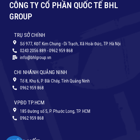
CÔNG TY CỔ PHẦN QUỐC TẾ BHL
GROUP
TRỤ SỞ CHÍNH
Số 977, KĐT Kim Chung - Di Trạch, Xã Hoài Đức, TP. Hà Nội
0243 2056 889 - 0962 959 868
info@bhlgroup.vn
CHI NHÁNH QUẢNG NINH
Tổ 8, Khu 6, P. Bãi Cháy, Tỉnh Quảng Ninh
0962 959 868
VPĐD TP.HCM
185 Đường số 5, P. Phước Long, TP. HCM
0962 959 868