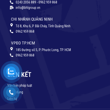
0243 2056 889 - 0962 959 868
info@bhlgroup.vn
CHI NHÁNH QUẢNG NINH
Tổ 8, Khu 6, P. Bãi Cháy, Tỉnh Quảng Ninh
0962 959 868
VPĐD TP.HCM
185 Đường số 5, P. Phước Long, TP. HCM
0962 959 868
LIÊN KẾT
Văn bản pháp luật
Tuyển dụng
Liên hệ