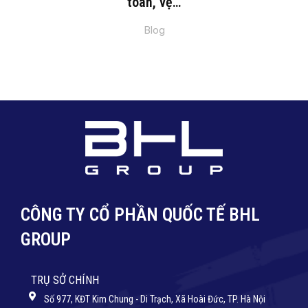
toàn, vệ…
Blog
CÔNG TY CỔ PHẦN QUỐC TẾ BHL
GROUP
TRỤ SỞ CHÍNH
Số 977, KĐT Kim Chung - Di Trạch, Xã Hoài Đức, TP. Hà Nội