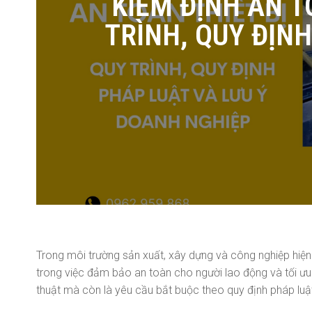
KIỂM ĐỊNH AN T
TRÌNH, QUY ĐỊN
Trong môi trường sản xuất, xây dựng và công nghiệp hiện
trong việc đảm bảo an toàn cho người lao động và tối ưu
thuật mà còn là yêu cầu bắt buộc theo quy định pháp luậ