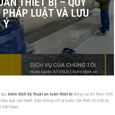
OÀN THIẾT BỊ – QUY
H PHÁP LUẬT VÀ LƯU
Ý
 đại,
kiểm định kỹ thuật an toàn thiết bị
đóng vai trò then chốt
 hiệu quả vận hành. Đây không chỉ là bước cần thiết về mặt kỹ
t Việt Nam.