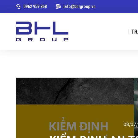
0962 959 868
info@bhlgroup.vn
TR
08/07