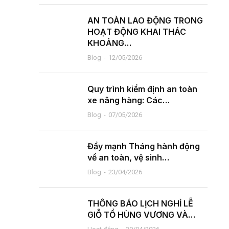
AN TOÀN LAO ĐỘNG TRONG
HOẠT ĐỘNG KHAI THÁC
KHOẢNG…
Blog
12/05/2026
Quy trình kiểm định an toàn
xe nâng hàng: Các…
Blog
07/05/2026
Đẩy mạnh Tháng hành động
về an toàn, vệ sinh…
Blog
23/04/2026
THÔNG BÁO LỊCH NGHỈ LỄ
GIỖ TỔ HÙNG VƯƠNG VÀ…