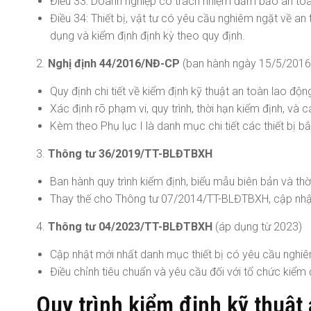
Điều 33: Doanh nghiệp có trách nhiệm đảm bảo an toàn, 
Điều 34: Thiết bị, vật tư có yêu cầu nghiêm ngặt về an
dụng và kiểm định định kỳ theo quy định.
2.
Nghị định 44/2016/NĐ-CP
(ban hành ngày 15/5/2016
Quy định chi tiết về kiểm định kỹ thuật an toàn lao độn
Xác định rõ phạm vi, quy trình, thời hạn kiểm định, và 
Kèm theo Phụ lục I là danh mục chi tiết các thiết bị b
3.
Thông tư 36/2019/TT-BLĐTBXH
Ban hành quy trình kiểm định, biểu mẫu biên bản và thờ
Thay thế cho Thông tư 07/2014/TT-BLĐTBXH, cập nhật 
4.
Thông tư 04/2023/TT-BLĐTBXH
(áp dụng từ 2023)
Cập nhật mới nhất danh mục thiết bị có yêu cầu nghiê
Điều chỉnh tiêu chuẩn và yêu cầu đối với tổ chức kiểm 
Quy trình kiểm định kỹ thuật 