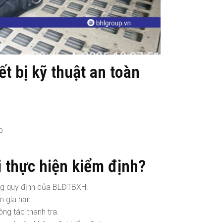
ết bị kỹ thuật an toàn
p
i thực hiện kiểm định?
úng quy định của BLĐTBXH.
n gia hạn.
ông tác thanh tra.