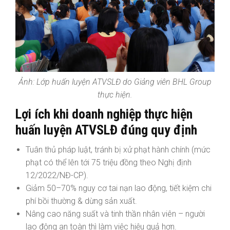
Ảnh: Lớp huấn luyện ATVSLĐ do Giảng viên BHL Group
thực hiện.
Lợi ích khi doanh nghiệp thực hiện
huấn luyện ATVSLĐ đúng quy định
Tuân thủ pháp luật, tránh bị xử phạt hành chính (mức
phạt có thể lên tới 75 triệu đồng theo Nghị định
12/2022/NĐ-CP).
Giảm 50–70% nguy cơ tai nạn lao động, tiết kiệm chi
phí bồi thường & dừng sản xuất.
Nâng cao năng suất và tinh thần nhân viên – người
lao động an toàn thì làm việc hiệu quả hơn.