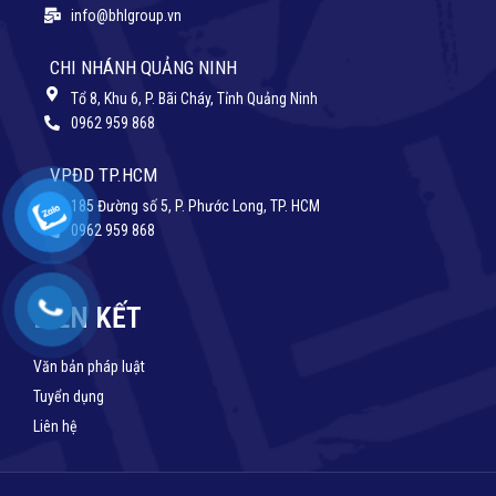
info@bhlgroup.vn
CHI NHÁNH QUẢNG NINH
Tổ 8, Khu 6, P. Bãi Cháy, Tỉnh Quảng Ninh
0962 959 868
VPĐD TP.HCM
185 Đường số 5, P. Phước Long, TP. HCM
0962 959 868
LIÊN KẾT
Văn bản pháp luật
Tuyển dụng
Liên hệ