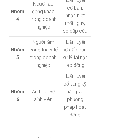
Huấn luyện
Người lao
cơ bản,
Nhóm
động khác
nhận biết
4
trong doanh
mối nguy,
nghiệp
sơ cấp cứu
Người làm
Huấn luyện
Nhóm
công tác y tế
sơ cấp cứu,
5
trong doanh
xử lý tai nạn
nghiệp
lao động
Huấn luyện
bổ sung kỹ
Nhóm
An toàn vệ
năng và
6
sinh viên
phương
pháp hoạt
động