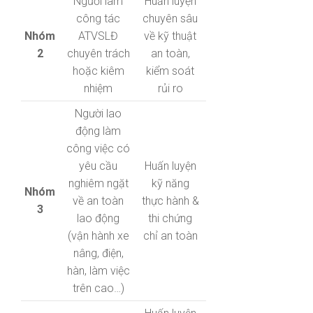
Người làm
Huấn luyện
công tác
chuyên sâu
Nhóm
ATVSLĐ
về kỹ thuật
2
chuyên trách
an toàn,
hoặc kiêm
kiểm soát
nhiệm
rủi ro
Người lao
động làm
công việc có
yêu cầu
Huấn luyện
nghiêm ngặt
kỹ năng
Nhóm
về an toàn
thực hành &
3
lao động
thi chứng
(vận hành xe
chỉ an toàn
nâng, điện,
hàn, làm việc
trên cao…)