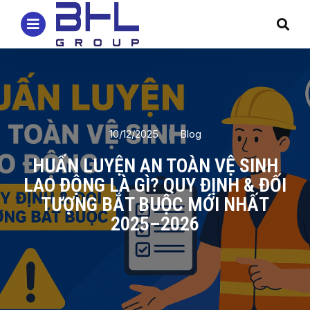
10/12/2025
Blog
HUẤN LUYỆN AN TOÀN VỆ SINH
LAO ĐỘNG LÀ GÌ? QUY ĐỊNH & ĐỐI
TƯỢNG BẮT BUỘC MỚI NHẤT
2025–2026