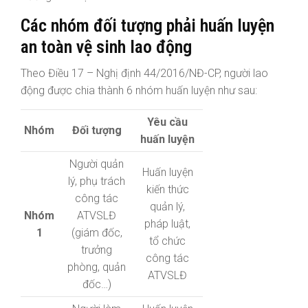
Các nhóm đối tượng phải huấn luyện
an toàn vệ sinh lao động
Theo Điều 17 – Nghị định 44/2016/NĐ-CP, người lao
động được chia thành 6 nhóm huấn luyện như sau:
Yêu cầu
Nhóm
Đối tượng
huấn luyện
Người quản
Huấn luyện
lý, phụ trách
kiến thức
công tác
quản lý,
Nhóm
ATVSLĐ
pháp luật,
1
(giám đốc,
tổ chức
trưởng
công tác
phòng, quản
ATVSLĐ
đốc…)